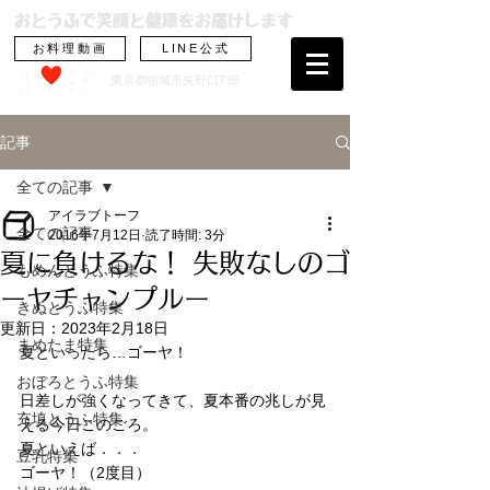
おとうふで笑顔と健康をお届けします
お料理動画
LINE公式
東京都稲城市矢野
口796
記事
全ての記事
アイラブトーフ
全ての記事
2016年7月12日
読了時間: 3分
夏に負けるな！ 失敗なしのゴ
もめんとうふ特集
ーヤチャンプルー
きぬとうふ特集
更新日：
2023年2月18日
まめたま特集
夏といったら…ゴーヤ！
おぼろとうふ特集
日差しが強くなってきて、夏本番の兆しが見
充填とうふ特集
える今日このごろ。
夏といえば．．．
豆乳特集
ゴーヤ！（2度目）