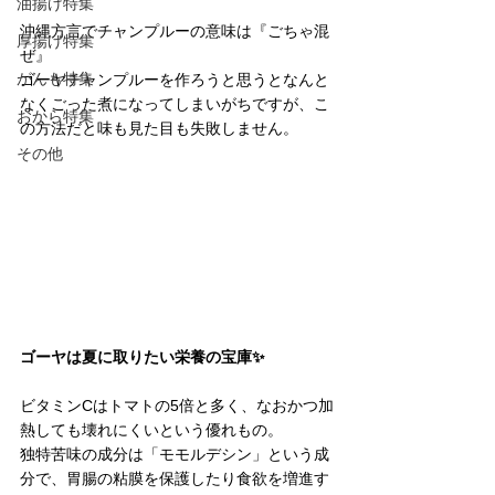
油揚げ特集
沖縄方言でチャンプルーの意味は『ごちゃ混
厚揚げ特集
ぜ』
がんも特集
ゴーヤチャンプルーを作ろうと思うとなんと
なくごった煮になってしまいがちですが、こ
おから特集
の方法だと味も見た目も失敗しません。
その他
ゴーヤは夏に取りたい栄養の宝庫✨
ビタミンCはトマトの5倍と多く、なおかつ加
熱しても壊れにくいという優れもの。
独特苦味の成分は「モモルデシン」という成
分で、胃腸の粘膜を保護したり食欲を増進す