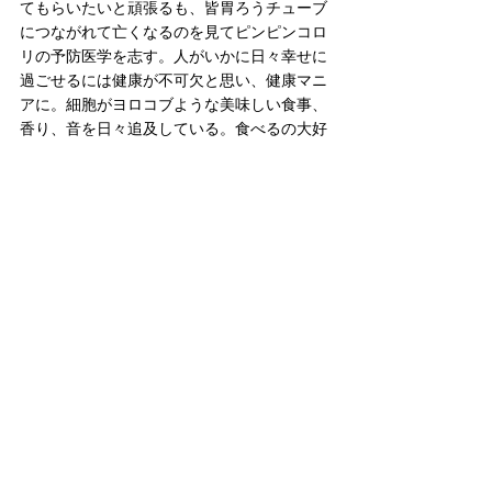
てもらいたいと頑張るも、皆胃ろうチューブ
につながれて亡くなるのを見てピンピンコロ
リの予防医学を志す。人がいかに日々幸せに
過ごせるには健康が不可欠と思い、健康マニ
アに。細胞がヨロコブような美味しい食事、
香り、音を日々追及している。食べるの大好
きファスティングマイスター。
今の関心事は腸と自分断捨離。お得と開運と
いう言葉に弱い。
→  
Facebook
何でも食べ過ぎは禁物です。バランスの良い
食生活で毎日を楽しく(๑´ڡ`๑) ！
もめんとうふ
7月
野菜
もめんとうふ特集