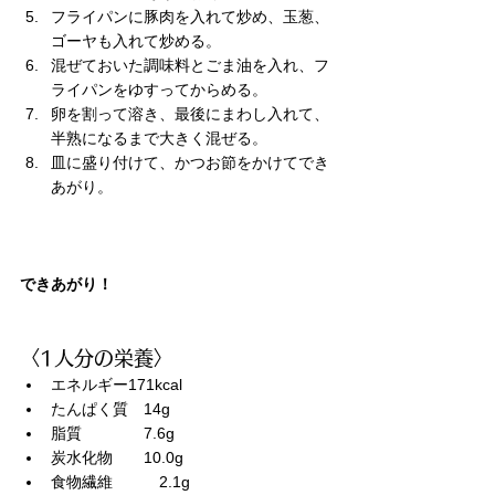
フライパンに豚肉を入れて炒め、玉葱、
ゴーヤも入れて炒める。
混ぜておいた調味料とごま油を入れ、フ
ライパンをゆすってからめる。
卵を割って溶き、最後にまわし入れて、
半熟になるまで大きく混ぜる。
皿に盛り付けて、かつお節をかけてでき
あがり。
できあがり！
〈1人分の栄養〉
エネルギー171kcal
たんぱく質　14g
脂質　　　　7.6g
炭水化物　　10.0g
食物繊維　　　2.1g