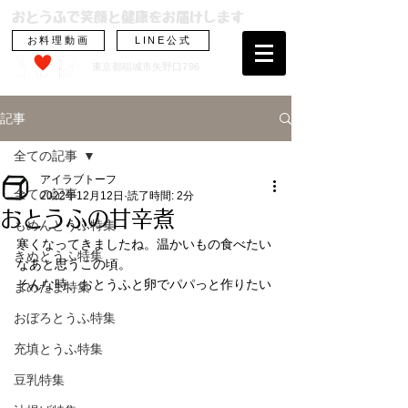
おとうふで笑顔と健康をお届けします
お料理動画
LINE公式
東京都稲城市矢野
口796
記事
全ての記事
アイラブトーフ
全ての記事
2022年12月12日
読了時間: 2分
おとうふの甘辛煮
もめんとうふ特集
寒くなってきましたね。温かいもの食べたい
きぬとうふ特集
なあと思うこの頃。
そんな時、おとうふと卵でパパっと作りたい
まめたま特集
おぼろとうふ特集
充填とうふ特集
豆乳特集