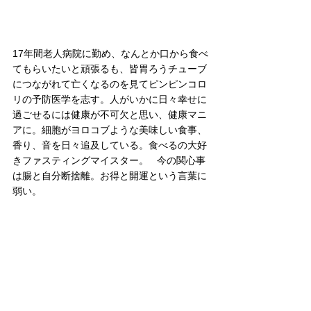
17年間老人病院に勤め、なんとか口から食べ
てもらいたいと頑張るも、皆胃ろうチューブ
につながれて亡くなるのを見てピンピンコロ
リの予防医学を志す。人がいかに日々幸せに
過ごせるには健康が不可欠と思い、健康マニ
アに。細胞がヨロコブような美味しい食事、
香り、音を日々追及している。食べるの大好
きファスティングマイスター。   今の関心事
は腸と自分断捨離。お得と開運という言葉に
弱い。  
 →  
Facebook
何でも食べ過ぎは禁物です。バランスの良い
食生活で毎日を楽しく(๑´ڡ`๑) ！
もめんとうふ
12月
煮物
もめんとうふ特集