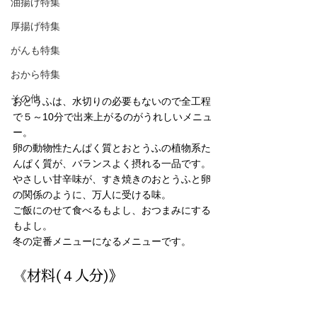
油揚げ特集
厚揚げ特集
がんも特集
おから特集
その他
おとうふは、水切りの必要もないので全工程
で５～10分で出来上がるのがうれしいメニュ
ー。
卵の動物性たんぱく質とおとうふの植物系た
んぱく質が、バランスよく摂れる一品です。
やさしい甘辛味が、すき焼きのおとうふと卵
の関係のように、万人に受ける味。
ご飯にのせて食べるもよし、おつまみにする
もよし。
冬の定番メニューになるメニューです。
《材料(４人分)》