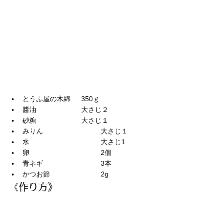
とうふ屋の木綿	350ｇ
醬油			大さじ２
砂糖			大さじ１
みりん			大さじ１
水				大さじ1
卵				2個
青ネギ			3本
かつお節			2g
《作り方》