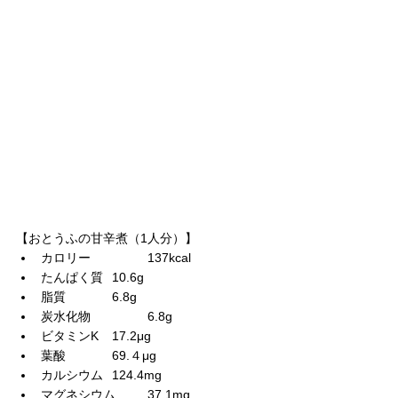
【おとうふの甘辛煮（1人分）】
カロリー		137kcal
たんぱく質	10.6g
脂質		6.8g
炭水化物		6.8g
ビタミンK	17.2μg
葉酸		69.４μg
カルシウム	124.4mg
マグネシウム	37.1mg