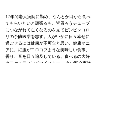
17年間老人病院に勤め、なんとか口から食べ
てもらいたいと頑張るも、皆胃ろうチューブ
につながれて亡くなるのを見てピンピンコロ
リの予防医学を志す。人がいかに日々幸せに
過ごせるには健康が不可欠と思い、健康マニ
アに。細胞がヨロコブような美味しい食事、
香り、音を日々追及している。食べるの大好
きファスティングマイスター。 今の関心事は
腸と自分断捨離。お得と開運という言葉に弱
い。→  
Facebook
何でも食べ過ぎは禁物です。バランスの良い
食生活で毎日を楽しく(๑´ڡ`๑) ！
スイーツ
8月
充填とうふ特集