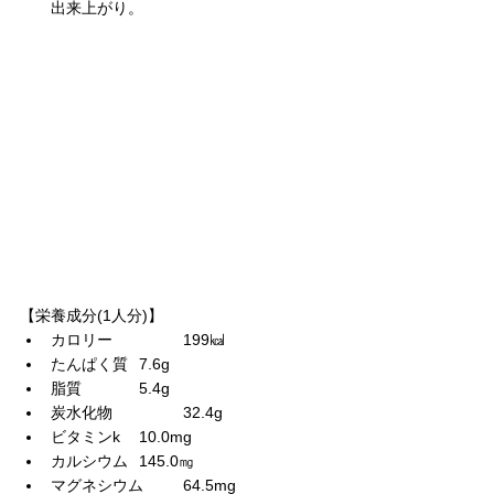
出来上がり。
【栄養成分(1人分)】
カロリー		199㎉
たんぱく質	7.6g
脂質		5.4g
炭水化物		32.4g
ビタミンk	10.0mg
カルシウム	145.0㎎
マグネシウム	64.5mg