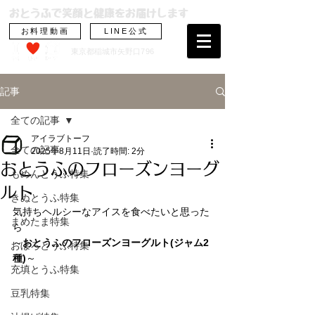
おとうふで笑顔と健康をお届けします
お料理動画
LINE公式
東京都稲城市矢野
口796
記事
全ての記事
アイラブトーフ
全ての記事
2025年8月11日
読了時間: 2分
おとうふのフローズンヨーグ
もめんとうふ特集
ルト
きぬとうふ特集
気持ちヘルシーなアイスを食べたいと思った
まめたま特集
ら
～
おとうふのフローズンヨーグルト(ジャム2
おぼろとうふ特集
種)
～
充填とうふ特集
豆乳特集