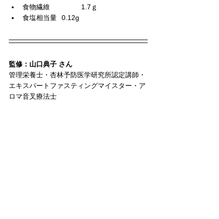
食物繊維		1.7ｇ
食塩相当量	0.12g
監修：山口典子 さん
管理栄養士・杏林予防医学研究所認定講師・
エキスパートファスティングマイスター・ア
ロマ音叉療法士